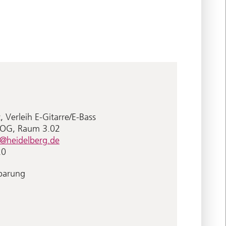
 Verleih E-Gitarre/E-Bass
. OG, Raum 3.02
r@heidelberg.de
20
nbarung