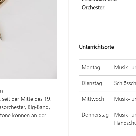
Orchester:
Unterrichtsorte
Montag
Musik- un
Dienstag
Schlössc
en
Mittwoch
Musik- un
seit der Mitte des 19.
asorchester, Big-Band,
Donnerstag
Musik- un
xofone können an der
Handsch