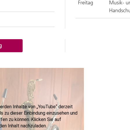
Freitag
Musik- un
Handsch
g