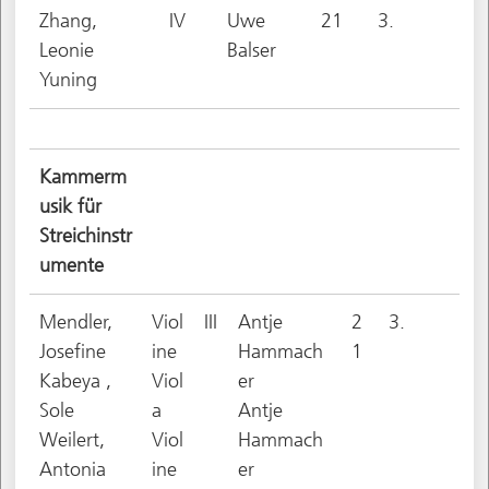
Zhang,
IV
Uwe
21
3.
Leonie
Balser
Yuning
Kammerm
usik für
Streichinstr
umente
Mendler,
Viol
III
Antje
2
3.
Josefine
ine
Hammach
1
Kabeya ,
Viol
er
Sole
a
Antje
Weilert,
Viol
Hammach
Antonia
ine
er