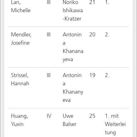
Lan,
III
Noriko
21
1.
Michelle
Ishikawa
-Kratzer
Mendler,
III
Antonin
20
2.
Josefine
a
Khanana
yeva
Strissel,
III
Antonin
19
2.
Hannah
a
Khanany
eva
Huang,
IV
Uwe
25
1. mit
Yuxin
Balser
Weiterlei
tung