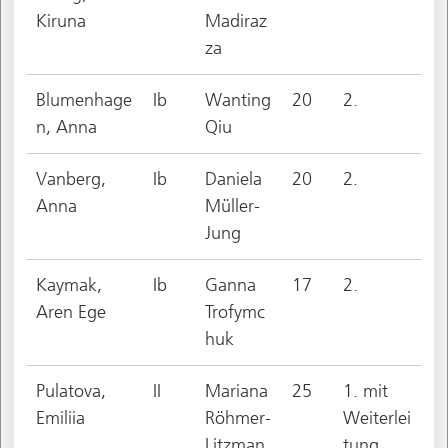
Kiruna
Madiraz
za
Blumenhage
Ib
Wanting
20
2.
n, Anna
Qiu
Vanberg,
Ib
Daniela
20
2.
Anna
Müller-
Jung
Kaymak,
Ib
Ganna
17
2.
Aren Ege
Trofymc
huk
Pulatova,
II
Mariana
25
1. mit
Emiliia
Röhmer-
Weiterlei
Litzman
tung