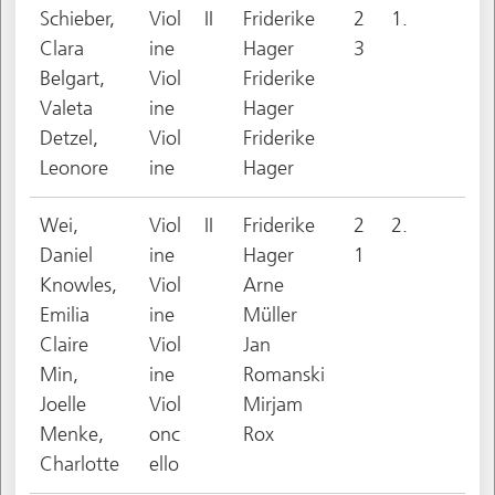
Schieber,
Viol
II
Friderike
2
1.
Clara
ine
Hager
3
Belgart,
Viol
Friderike
Valeta
ine
Hager
Detzel,
Viol
Friderike
Leonore
ine
Hager
Wei,
Viol
II
Friderike
2
2.
Daniel
ine
Hager
1
Knowles,
Viol
Arne
Emilia
ine
Müller
Claire
Viol
Jan
Min,
ine
Romanski
Joelle
Viol
Mirjam
Menke,
onc
Rox
Charlotte
ello