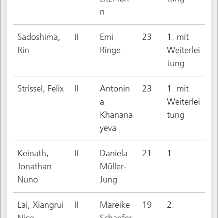
n
Sadoshima,
II
Emi
23
1. mit
Rin
Ringe
Weiterlei
tung
Strissel, Felix
II
Antonin
23
1. mit
a
Weiterlei
Khanana
tung
yeva
Keinath,
II
Daniela
21
1.
Jonathan
Müller-
Nuno
Jung
Lai, Xiangrui
II
Mareike
19
2.
Nico
Schaefer