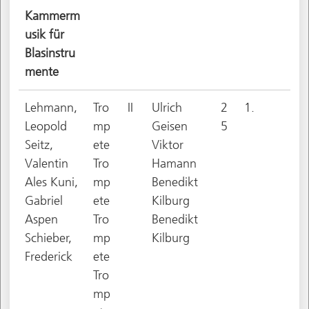
Kammerm
usik für
Blasinstru
mente
Lehmann,
Tro
II
Ulrich
2
1.
Leopold
mp
Geisen
5
Seitz,
ete
Viktor
Valentin
Tro
Hamann
Ales Kuni,
mp
Benedikt
Gabriel
ete
Kilburg
Aspen
Tro
Benedikt
Schieber,
mp
Kilburg
Frederick
ete
Tro
mp