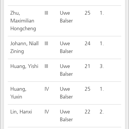
Zhu,
III
Uwe
25
1.
Maximilian
Balser
Hongcheng
Johann, Niall
III
Uwe
24
1.
Zining
Balser
Huang, Yishi
III
Uwe
21
3.
Balser
Huang,
IV
Uwe
25
1.
Yuxin
Balser
Lin, Hanxi
IV
Uwe
22
2.
Balser