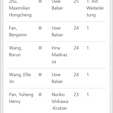
Zhu,
III
Uwe
25
1. mit
Maximilian
Balser
Weiterlei
Hongcheng
tung
Fan,
III
Uwe
24
1.
Benjamin
Balser
Wang,
III
Irina
24
1.
Borun
Madiraz
za
Wang, Ellie
III
Uwe
24
1.
Jin
Balser
Pan, Yuheng
III
Noriko
23
1.
Henry
Ishikawa
-Kratzer