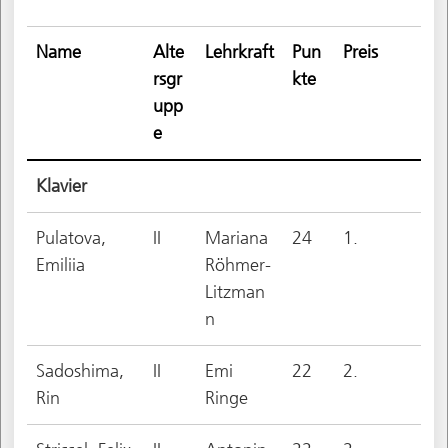
Name
Alte
Lehrkraft
Pun
Preis
rsgr
kte
upp
e
Klavier
Pulatova,
II
Mariana
24
1.
Emiliia
Röhmer-
Litzman
n
Sadoshima,
II
Emi
22
2.
Rin
Ringe