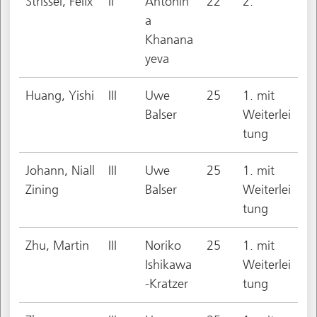
Strissel, Felix
II
Antonin
22
2.
a
Khanana
yeva
Huang, Yishi
III
Uwe
25
1. mit
Balser
Weiterlei
tung
Johann, Niall
III
Uwe
25
1. mit
Zining
Balser
Weiterlei
tung
Zhu, Martin
III
Noriko
25
1. mit
Ishikawa
Weiterlei
-Kratzer
tung