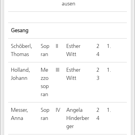
ausen
Gesang
Schöberl,
Sop
II
Esther
2
1.
Thomas
ran
Witt
4
Holland,
Me
III
Esther
2
1.
Johann
zzo
Witt
3
sop
ran
Messer,
Sop
IV
Angela
2
1.
Anna
ran
Hinderber
4
ger