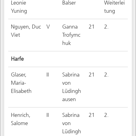
Leonie
Balser
Weiterlei
Yuning
tung
Nguyen, Duc
V
Ganna
21
2.
Viet
Trofymc
huk
Harfe
Glaser,
II
Sabrina
21
2.
Maria-
von
Elisabeth
Lüdingh
ausen
Henrich,
II
Sabrina
21
2.
Salome
von
Lüdingh