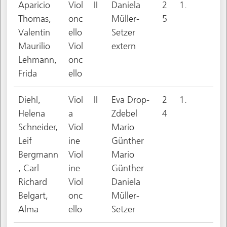
Aparicio
Viol
II
Daniela
2
1.
Thomas,
onc
Müller-
5
Valentin
ello
Setzer
Maurilio
Viol
extern
Lehmann,
onc
Frida
ello
Diehl,
Viol
II
Eva Drop-
2
1.
Helena
a
Zdebel
4
Schneider,
Viol
Mario
Leif
ine
Günther
Bergmann
Viol
Mario
, Carl
ine
Günther
Richard
Viol
Daniela
Belgart,
onc
Müller-
Alma
ello
Setzer