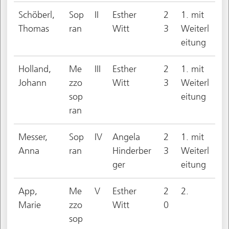
Schöberl,
Sop
II
Esther
2
1. mit
Thomas
ran
Witt
3
Weiterl
eitung
Holland,
Me
III
Esther
2
1. mit
Johann
zzo
Witt
3
Weiterl
sop
eitung
ran
Messer,
Sop
IV
Angela
2
1. mit
Anna
ran
Hinderber
3
Weiterl
ger
eitung
App,
Me
V
Esther
2
2.
Marie
zzo
Witt
0
sop