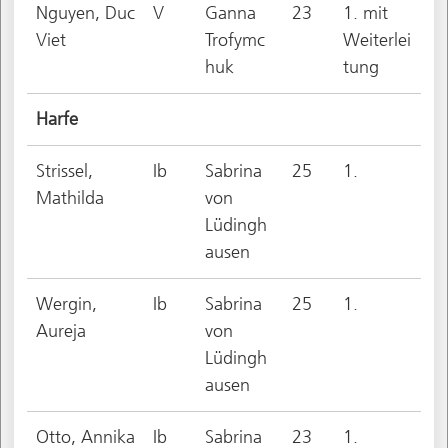
Nguyen, Duc
V
Ganna
23
1. mit
Viet
Trofymc
Weiterlei
huk
tung
Harfe
Strissel,
Ib
Sabrina
25
1.
Mathilda
von
Lüdingh
ausen
Wergin,
Ib
Sabrina
25
1.
Aureja
von
Lüdingh
ausen
Otto, Annika
Ib
Sabrina
23
1.