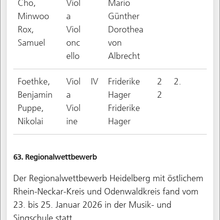
Cho,
Viol
Mario
Minwoo
a
Günther
Rox,
Viol
Dorothea
Samuel
onc
von
ello
Albrecht
Foethke,
Viol
IV
Friderike
2
2.
Benjamin
a
Hager
2
Puppe,
Viol
Friderike
Nikolai
ine
Hager
63. Regionalwettbewerb
Der Regionalwettbewerb Heidelberg mit östlichem
Rhein-Neckar-Kreis und Odenwaldkreis fand vom
23. bis 25. Januar 2026 in der Musik- und
Singschule statt.