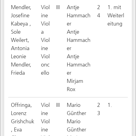
Mendler,
Viol
III
Antje
2
1. mit
Josefine
ine
Hammach
4
Weiterl
Kabeya ,
Viol
er
eitung
Sole
a
Antje
Weilert,
Viol
Hammach
Antonia
ine
er
Leonie
Viol
Antje
Mendler,
onc
Hammach
Frieda
ello
er
Mirjam
Rox
Offringa,
Viol
III
Mario
2
1.
Lorenz
ine
Günther
3
Grishchuk
Viol
Mario
, Eva
ine
Günther