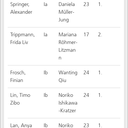
Springer,
Ia
Daniela
23
1.
Alexander
Müller-
Jung
Trippmann,
Ia
Mariana
17
2.
Frida Liv
Röhmer-
Litzman
n
Frosch,
Ib
Wanting
24
1.
Finian
Qiu
Lin, Timo
Ib
Noriko
24
1.
Zibo
Ishikawa
-Kratzer
Lan, Anya
Ib
Noriko
23
1.