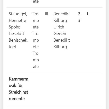
ete
Staudigel,
Tro
III
Benedikt
2
1.
Henriette
mp
Kilburg
3
Spohr,
ete
Ulrich
Lieselott
Tro
Geisen
Benischek,
mp
Benedikt
Joel
ete
Kilburg
Tro
mp
ete
Kammerm
usik für
Streichinst
rumente