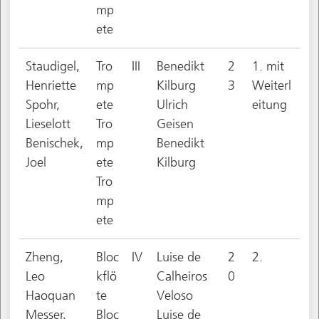
mp
ete
Staudigel,
Tro
III
Benedikt
2
1. mit
Henriette
mp
Kilburg
3
Weiterl
Spohr,
ete
Ulrich
eitung
Lieselott
Tro
Geisen
Benischek,
mp
Benedikt
Joel
ete
Kilburg
Tro
mp
ete
Zheng,
Bloc
IV
Luise de
2
2.
Leo
kflö
Calheiros
0
Haoquan
te
Veloso
Messer,
Bloc
Luise de