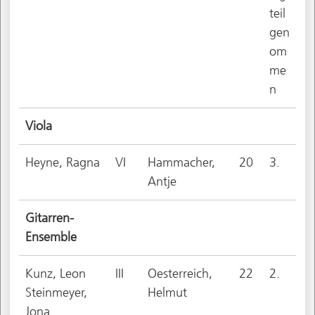
teil
gen
om
me
n
Viola
Heyne, Ragna
VI
Hammacher,
20
3.
Antje
Gitarren-
Ensemble
Kunz, Leon
III
Oesterreich,
22
2.
Steinmeyer,
Helmut
Jona