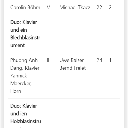
Carolin Böhm
V
Michael Tkacz
22
2.
Duo: Klavier
und ein
Blechblasinstr
ument
Phuong Anh
II
Uwe Balser
24
1.
Dang, Klavier
Bernd Frelet
Yannick
Maercker,
Horn
Duo: Klavier
und ien
Holzblasinstru