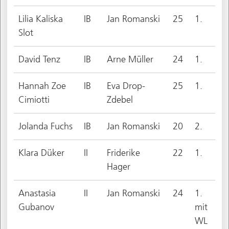
Lilia Kaliska
IB
Jan Romanski
25
1.
Slot
David Tenz
IB
Arne Müller
24
1.
Hannah Zoe
IB
Eva Drop-
25
1.
Cimiotti
Zdebel
Jolanda Fuchs
IB
Jan Romanski
20
2.
Klara Düker
II
Friderike
22
1.
Hager
Anastasia
II
Jan Romanski
24
1.
Gubanov
mit
WL