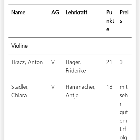
Name
AG
Lehrkraft
Pu
Prei
nkt
s
e
Violine
Tkacz, Anton
V
Hager,
21
3.
Friderike
Stadler,
V
Hammacher,
18
mit
Chiara
Antje
seh
r
gut
em
Erf
olg