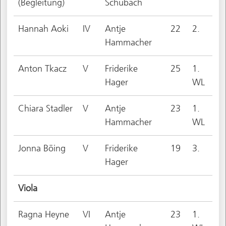
(Begleitung)
Schubach
Hannah Aoki
IV
Antje
22
2.
Hammacher
Anton Tkacz
V
Friderike
25
1.
Hager
WL
Chiara Stadler
V
Antje
23
1.
Hammacher
WL
Jonna Böing
V
Friderike
19
3.
Hager
Viola
Ragna Heyne
VI
Antje
23
1.