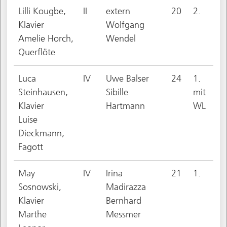
Lilli Kougbe,
II
extern
20
2.
Klavier
Wolfgang
Amelie Horch,
Wendel
Querflöte
Luca
IV
Uwe Balser
24
1.
Steinhausen,
Sibille
mit
Klavier
Hartmann
WL
Luise
Dieckmann,
Fagott
May
IV
Irina
21
1.
Sosnowski,
Madirazza
Klavier
Bernhard
Marthe
Messmer