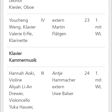
Leonor
Kiesler, Oboe
Youcheng
IV
extern
23
1.
Weng, Klavier
Martin
mit
Valerie Erfle,
Flätgen
WL
Klarinette
Klavier
Kammermusik
Hannah Aoki,
III
Antje
24
1.
Violine
Hammacher
mit
Aliyah Li-An
extern
WL
Drewer,
Uwe Balser
Violoncello
Yuka Hauser,