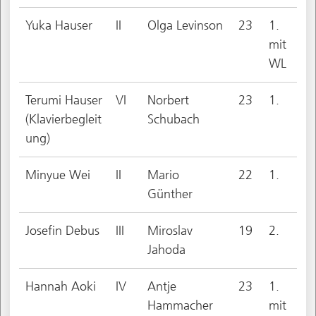
Yuka Hauser
II
Olga Levinson
23
1.
mit
WL
Terumi Hauser
VI
Norbert
23
1.
(Klavierbegleit
Schubach
ung)
Minyue Wei
II
Mario
22
1.
Günther
Josefin Debus
III
Miroslav
19
2.
Jahoda
Hannah Aoki
IV
Antje
23
1.
Hammacher
mit