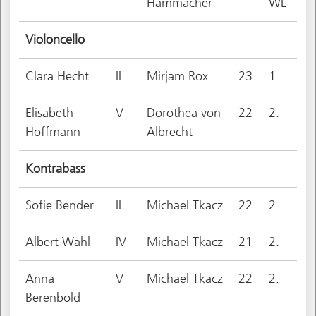
Hammacher
WL
Violoncello
Clara Hecht
II
Mirjam Rox
23
1.
Elisabeth
V
Dorothea von
22
2.
Hoffmann
Albrecht
Kontrabass
Sofie Bender
II
Michael Tkacz
22
2.
Albert Wahl
IV
Michael Tkacz
21
2.
Anna
V
Michael Tkacz
22
2.
Berenbold