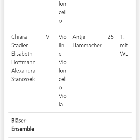
lon
cell
o
Chiara
V
Vio
Antje
25
1.
Stadler
lin
Hammacher
mit
Elisabeth
e
WL
Hoffmann
Vio
Alexandra
lon
Stanossek
cell
o
Vio
la
Bläser-
Ensemble