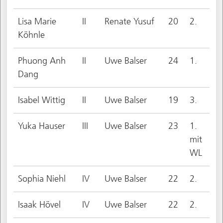
Lisa Marie
II
Renate Yusuf
20
2.
Köhnle
Phuong Anh
II
Uwe Balser
24
1.
Dang
Isabel Wittig
II
Uwe Balser
19
3.
Yuka Hauser
III
Uwe Balser
23
1.
mit
WL
Sophia Niehl
IV
Uwe Balser
22
2.
Isaak Hövel
IV
Uwe Balser
22
2.