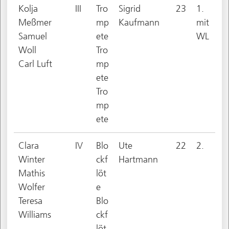
Kolja
III
Tro
Sigrid
23
1.
Meßmer
mp
Kaufmann
mit
Samuel
ete
WL
Woll
Tro
Carl Luft
mp
ete
Tro
mp
ete
Clara
IV
Blo
Ute
22
2.
Winter
ckf
Hartmann
Mathis
löt
Wolfer
e
Teresa
Blo
Williams
ckf
löt