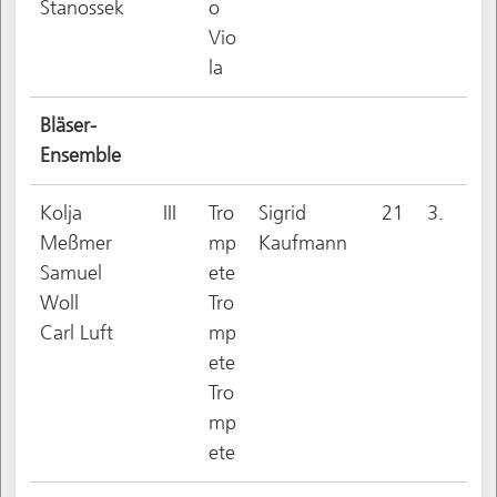
Stanossek
o
Vio
la
Bläser-
Ensemble
Kolja
III
Tro
Sigrid
21
3.
Meßmer
mp
Kaufmann
Samuel
ete
Woll
Tro
Carl Luft
mp
ete
Tro
mp
ete