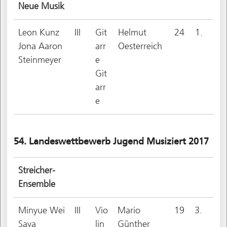
Neue Musik
Leon Kunz
III
Git
Helmut
24
1.
Jona Aaron
arr
Oesterreich
Steinmeyer
e
Git
arr
e
54. Landeswettbewerb Jugend Musiziert 2017
Streicher-
Ensemble
Minyue Wei
III
Vio
Mario
19
3.
Saya
lin
Günther