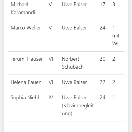
Michael
V
Uwe Balser
17
3.
Karamandi
Marco Weller
V
Uwe Balser
24
1.
mit
WL
Terumi Hauser
VI
Norbert
20
2.
Schubach
Helena Pauen
VI
Uwe Balser
22
2.
Sophia Niehl
IV
Uwe Balser
24
1.
(Klavierbegleit
ung)