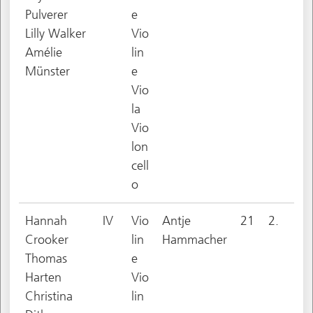
Pulverer
e
Lilly Walker
Vio
Amélie
lin
Münster
e
Vio
la
Vio
lon
cell
o
Hannah
IV
Vio
Antje
21
2.
Crooker
lin
Hammacher
Thomas
e
Harten
Vio
Christina
lin