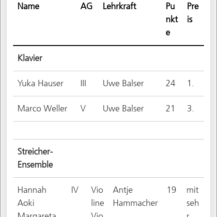
Name
AG
Lehrkraft
Pu
Pre
nkt
is
e
Klavier
Yuka Hauser
III
Uwe Balser
24
1.
Marco Weller
V
Uwe Balser
21
3.
Streicher-
Ensemble
Hannah
IV
Vio
Antje
19
mit
Aoki
line
Hammacher
seh
Margareta
Vio
r