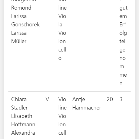
Romond
line
gut
Larissa
Vio
em
Gonschorek
la
Erf
Larissa
Vio
olg
Müller
lon
teil
cell
ge
o
no
m
me
n
Chiara
V
Vio
Antje
20
3.
Stadler
line
Hammacher
Elisabeth
Vio
Hoffmann
lon
Alexandra
cell