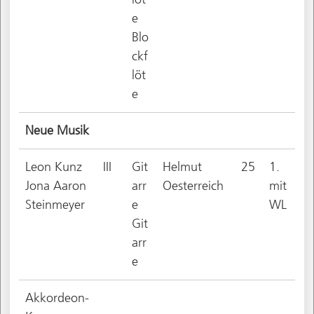
e
Blo
ckf
löt
e
Neue Musik
Leon Kunz
III
Git
Helmut
25
1.
Jona Aaron
arr
Oesterreich
mit
Steinmeyer
e
WL
Git
arr
e
Akkordeon-