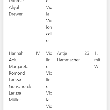
Dithmar
e
Aliyah
Vio
Drewer
la
Vio
lon
cell
o
Hannah
IV
Vio
Antje
23
1.
Aoki
lin
Hammacher
mit
Margareta
e
WL
Romond
Vio
Larissa
lin
Gonschorek
e
Larissa
Vio
Müller
la
Vio